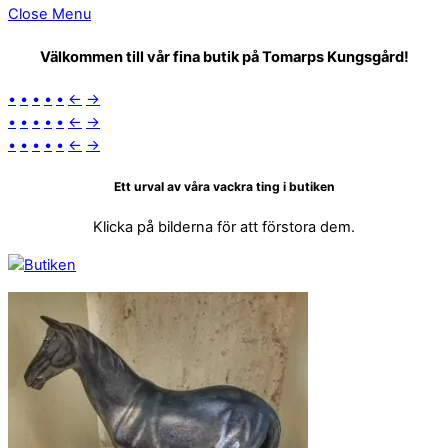
Close Menu
Välkommen till vår fina butik på Tomarps Kungsgård!
•
•
•
•
•
←
→
•
•
•
•
•
←
→
•
•
•
•
•
←
→
Ett urval av våra vackra ting i butiken
Klicka på bilderna för att förstora dem.