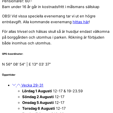
Pensionärer: 60:-
Barn under 16 år går in kostnadsfritt i målsmans sällskap
OBS! Vid vissa speciella evenemang tar vi ut en högre
entréavgift. Alla kommande evenemang
hittas här
!
För allas trivsel och hälsas skull så är husdjur endast välkomna
på borggården och utomhus i parken. Rökning är förbjuden
både inomhus och utomhus.
GPS-koordinater:
N 56° 08′ 54” | E 13° 03′ 37”
Öppettider
Vecka 29-31
Lördag 1 Augusti
12-17 & 19-23.59
Söndag 2 Augusti
12-17
Onsdag 5 Augusti
12-17
Torsdag 6 Augusti
12-17