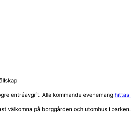
ällskap
 högre entréavgift. Alla kommande evenemang
hittas
 endast välkomna på borggården och utomhus i parke