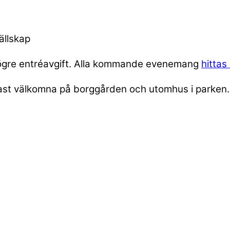
ällskap
 högre entréavgift. Alla kommande evenemang
hittas
 endast välkomna på borggården och utomhus i parke