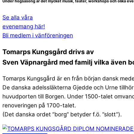
Under högsäsong är det mycket musik, teater, workshops och olika e
Se alla våra
evenemang här!
Bli medlem i vänföreningen
Tomarps Kungsgård drivs av
Sven Väpnargård med familj vilka även bo
Tomarps Kungsgård är en från början dansk medel
De danska adelssläkterna Gjedde och Urne tillhö
huvudporten till Borgen. Under 1500-talet omvand
renoveringen på 1700-talet.
(Det danska ordet ”borg” betyder f.ö. ”slott”).