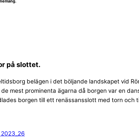
venemang.
r på slottet.
tidsborg belägen i det böljande landskapet vid Rö
r de mest prominenta ägarna då borgen var en dans
lades borgen till ett renässansslott med torn och 